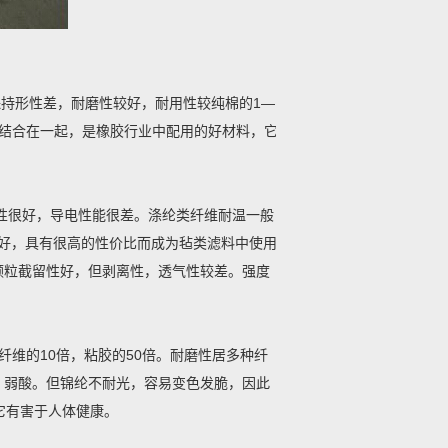
持形性差，耐磨性较好，耐用性较纯棉的1—
胶结合在一起，是橡胶行业中配用的好材料，它
性很好，导电性能很差。涤纶类纤维耐温一般
非常好，具有很高的性价比而成为毡类滤料中使用
颗粒截留性好，但剥离性，透气性较差。强度
维的10倍，粘胶的50倍。耐磨性居多种纤
、弱酸。但锦纶不耐光，容易变色发脆，因此
它有害于人体健康。