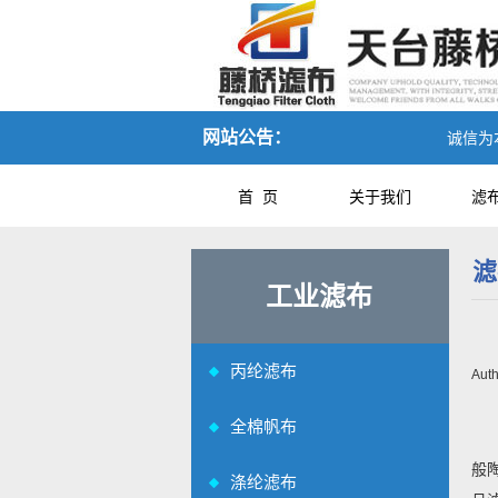
网站公告：
诚信为本，
首 页
关于我们
滤
滤
工业滤布
丙纶滤布
Aut
全棉帆布
般
涤纶滤布