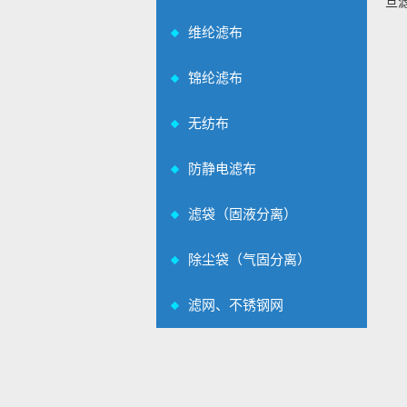
旦
维纶滤布
锦纶滤布
无纺布
防静电滤布
滤袋（固液分离）
除尘袋（气固分离）
滤网、不锈钢网