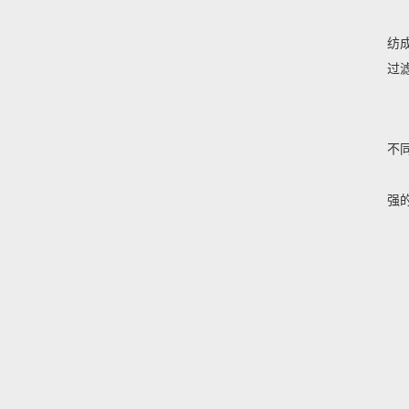
纺
过
不
强