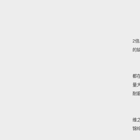
2
的
都
量
耐
维
锦