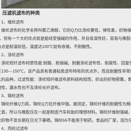
压滤机滤布的种类
1、维纶滤布
维纶滤布的化学名称叫聚乙烯醇，它的Q力比涤纶要低，弹性差，织物保
倍。但有一个大的优点就是能经受强碱的作用，并且吸湿性好，容易与橡
缺点是耐温较低，温度达100℃就有收缩，不耐酸性。
2、涤纶滤布
涤纶短纤滤布材质性能:耐酸、耐弱碱。耐磨涤纶滤布性、耐腐性、回复
在130---150℃，该产品具有普通毡类滤布特有的优点外，而且耐磨性
大的品种。过滤性能：涤纶短纤维滤布原料结构短而，织出的织物密集，
磨性，漏水性也不及涤纶长纤滤布。
3、锦纶滤布
锦纶纤维Q力高，锦纶Q力在纤维中强，据测定，锦纶纤维的耐磨性为棉纤
之首，所以与橡胶压在一起是制造汽车轮胎的理想材料。锦纶纤维耐强碱
纶织物不宜长期在日光下暴晒。锦纶66不能用于制药，食品的厂家，因为
4、丙纶过滤布