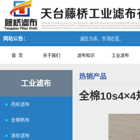
网站公告：
诚信为本，市场在变，诚信永远不变
首 页
关于我们
滤布知识
工业滤布
热销产品
工业滤布
全棉10s4
丙纶滤布
全棉帆布
涤纶滤布