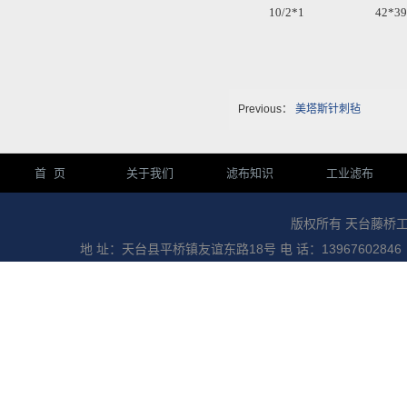
10/2*1
42*39
Previous：
美塔斯针刺毡
首 页
关于我们
滤布知识
工业滤布
版权所有 天台藤桥
地 址：天台县平桥镇友谊东路18号 电 话：13967602846 传 真：