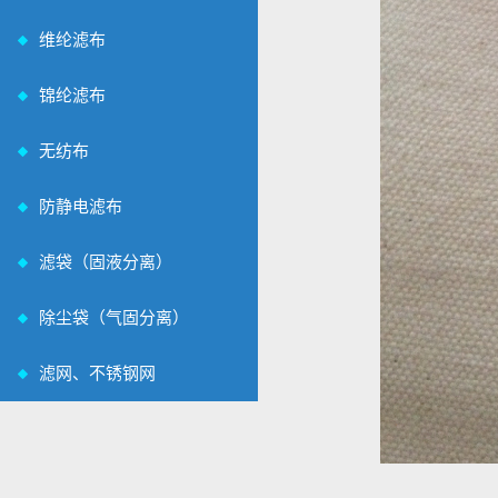
维纶滤布
锦纶滤布
无纺布
防静电滤布
滤袋（固液分离）
除尘袋（气固分离）
滤网、不锈钢网