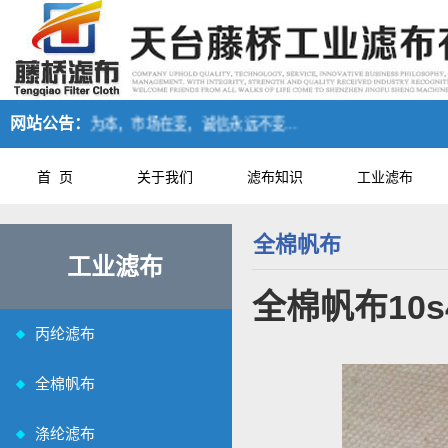
网站公告：
诚信为本，市场在变，诚信永远不变...
首 页
关于我们
滤布知识
工业滤布
全棉帆布
工业滤布
全棉帆布10
丙纶滤布
全棉帆布
涤纶滤布