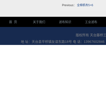
Previous：
全棉帆布5×6
首 页
关于我们
滤布知识
工业滤布
版权所有 天台藤桥
地 址：天台县平桥镇友谊东路18号 电 话：13967602846 传 真：